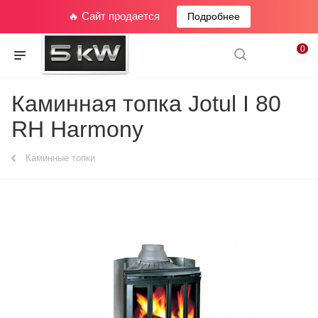
🔥 Сайт продается
Подробнее
0
Каминная топка Jotul I 80
RH Harmony
Каминные топки