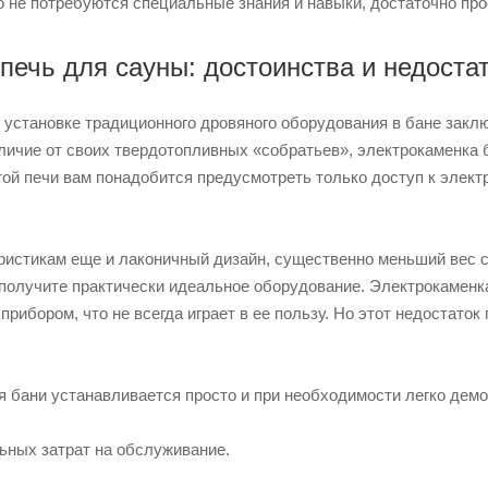
о не потребуются специальные знания и навыки, достаточно про
печь для сауны: достоинства и недоста
 установке традиционного дровяного оборудования в бане закл
личие от своих твердотопливных «собратьев», электрокаменка б
той печи вам понадобится предусмотреть только доступ к элек
ристикам еще и лаконичный дизайн, существенно меньший вес с
 получите практически идеальное оборудование. Электрокаменк
прибором, что не всегда играет в ее пользу. Но этот недостато
я бани устанавливается просто и при необходимости легко демо
ьных затрат на обслуживание.