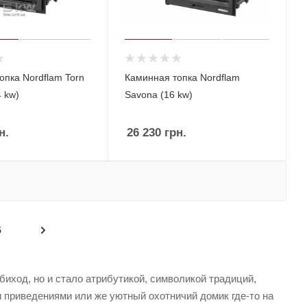
опка Nordflam Torn
Каминная топка Nordflam
4 kw)
Savona (16 kw)
н.
26 230
грн.
5
иход, но и стало атрибутикой, символикой традиций,
и приведениями или же уютный охотничий домик где-то на