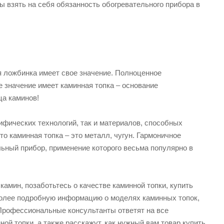
 взять на себя обязанность обогревательного прибора в
ая ложбинка имеет свое значение. Полноценное
е значение имеет каминная топка – основание
ца каминов!
ифических технологий, так и материалов, способных
 то каминная топка – это металл, чугун. Гармоничное
ьный прибор, применение которого весьма популярно в
камин, позаботьтесь о качестве каминной топки, купить
 Более подробную информацию о моделях каминных топок,
 Профессиональные консультанты ответят на все
ой топки, а также расскажут, как нужный вам товар купить.