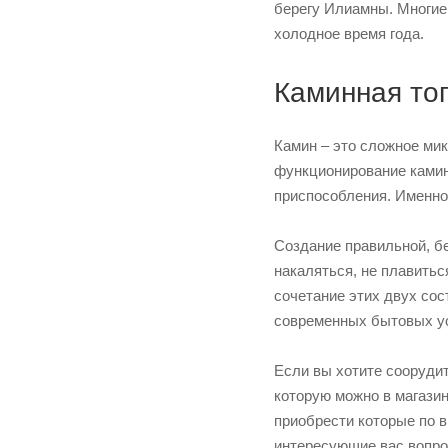
берегу Илиамны. Многие
холодное время года.
Каминная то
Камин – это сложное мик
функционирование камина
приспособления. Именно 
Создание правильной, бе
накаляться, не плавиться
сочетание этих двух со
современных бытовых у
Если вы хотите соорудит
которую можно в магази
приобрести которые по в
интересующие вас вопрос