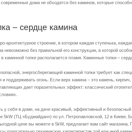
 современные дома не обходятся без каминов, которые способны
пка – сердце камина
ро-архитектурное строение, в котором каждая ступенька, кажд
 невозможно без правильной его конструкции, в которой особо
в каминной топке располагается пламя. Каминные топки – серд
зопасной, энергосберегающей каминной топки требует как спец
 и поддерживать огонь. Если верх камина – это камень, кирпич,
ставляющих дает поразительных эффект: классический отопител
словиях.
ь у себя в доме, на даче красивый, эффективный и безопасный 
не 5kW (ТЦ «Будмайдан») по ул. Петропавловской, 12 в Киеве.
ыгодной цене вы можете в 5kW, предлагает вам сайт магазина.
ы относительно технических характеристик той или иной каминн