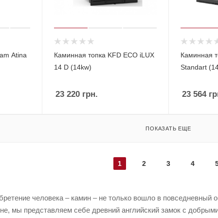
am Atina
Каминная топка KFD ECO iLUX
Каминная т
14 D (14kw)
Standart (1
23 220
грн.
23 564
гр
ПОКАЗАТЬ ЕЩЕ
1
2
3
4
ретение человека – камин – не только вошло в повседневный об
ине, мы представляем себе древний английский замок с добрым