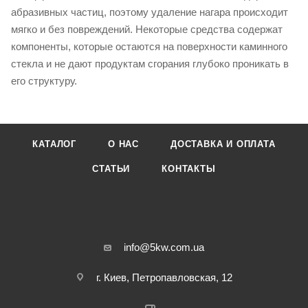
абразивных частиц, поэтому удаление нагара происходит
мягко и без повреждений. Некоторые средства содержат
компоненты, которые остаются на поверхности каминного
стекла и не дают продуктам сгорания глубоко проникать в
его структуру.
КАТАЛОГ
О НАС
ДОСТАВКА И ОПЛАТА
СТАТЬИ
КОНТАКТЫ
info@5kw.com.ua
г. Киев, Петропавловская, 12