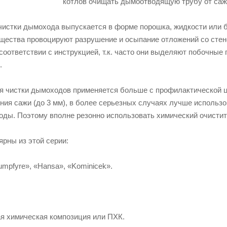
котлов очищать дымоотводящую трубу от сажи
чистки дымохода выпускается в форме порошка, жидкости или 
щества провоцируют разрушение и осыпание отложений со стен
соответствии с инструкцией, т.к. часто они выделяют побочны
.
я чистки дымоходов применяется больше с профилактической ц
ния сажи (до 3 мм), в более серьезных случаях лучше использо
ды. Поэтому вполне резонно использовать химический очистите
рны из этой серии:
umpfyre», «Hansa», «Kominicek».
ая химическая композиция или ПХК.