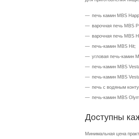
печь камин MBS Happ
варочная печь MBS P
варочная печь MBS H
печь-камин MBS Hit;
угловая печь-камин M
печь-камин MBS Vesta
печь-камин MBS Vesta
печь с водяным конт
печь-камин MBS Olymp
Доступны ка
Минимальная цена практи