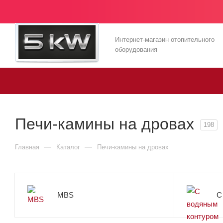
Интернет-магазин отопительного
оборудования
Печи-камины на дровах
198
—
—
Главная
Каталог
Печи-камины на дровах
MBS
С