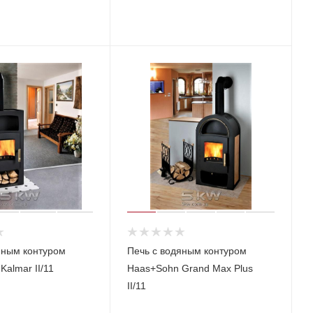
яным контуром
Печь с водяным контуром
almar II/11
Haas+Sohn Grand Max Plus
II/11