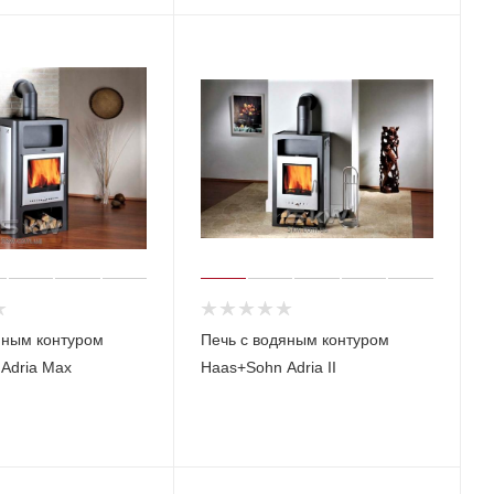
яным контуром
Печь с водяным контуром
Adria Max
Haas+Sohn Adria II