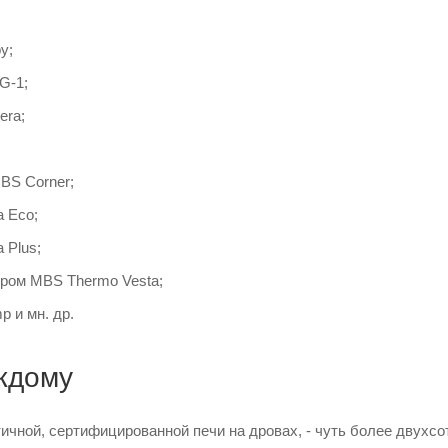
y;
G-1;
era;
BS Corner;
 Eco;
 Plus;
уром MBS Thermo Vesta;
 и мн. др.
ждому
чной, сертифицированной печи на дровах, - чуть более двухсот