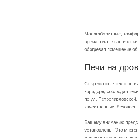
Малогабаритные, комфор
время года экологически
обогревая помещение об
Печи на дров
Современные технологии
коридоре, соблюдая техн
по ул. Петропавловской,
качественных, безопасн
Вашему вниманию предст
установлены. Это много
для приготовления пищи