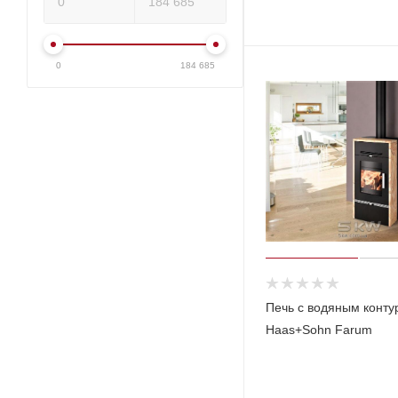
0
184 685
Печь с водяным конту
Haas+Sohn Farum