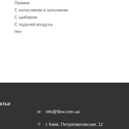
Прямое
С колосником и зольником
С шибером
С подачей воздуха
Нет
АТЬИ
info@5kw.com.ua
г. Киев, Петропавловская, 12