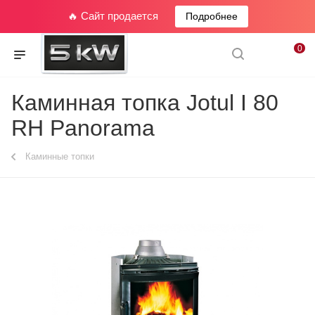
🔥 Сайт продается
Подробнее
0
Каминная топка Jotul I 80
RH Panorama
Каминные топки