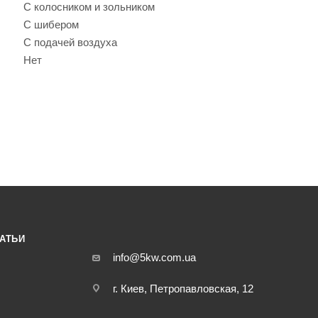
С колосником и зольником
С шибером
С подачей воздуха
Нет
АТЬИ
info@5kw.com.ua
г. Киев, Петропавловская, 12