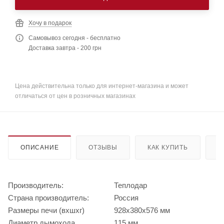
Хочу в подарок
Самовывоз сегодня - бесплатно
Доставка завтра - 200 грн
Цена действительна только для интернет-магазина и может
отличаться от цен в розничных магазинах
ОПИСАНИЕ
ОТЗЫВЫ
КАК КУПИТЬ
О
Производитель:
Теплодар
Страна производитель:
Россия
Размеры печи (вхшхг)
928х380х576 мм
Диаметр дымохода
115 мм