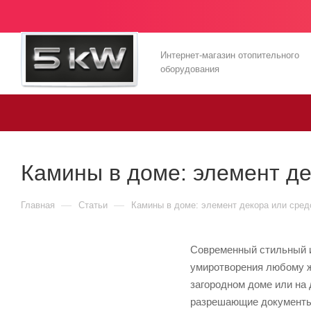
Интернет-магазин отопительного
оборудования
Камины в доме: элемент де
—
—
Главная
Статьи
Камины в доме: элемент декора или сред
Современный стильный и
умиротворения любому ж
загородном доме или на 
разрешающие документы 