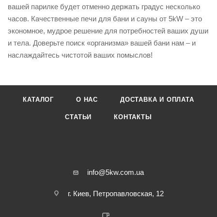
вашей парилке будет отменно держать градус несколько
часов. Качественные печи для бани и сауны от 5kW – это
экономное, мудрое решение для потребностей ваших души
и тела. Доверьте поиск «организма» вашей бани нам – и
наслаждайтесь чистотой ваших помыслов!
КАТАЛОГ
О НАС
ДОСТАВКА И ОПЛАТА
СТАТЬИ
КОНТАКТЫ
info@5kw.com.ua
г. Киев, Петропавловская, 12