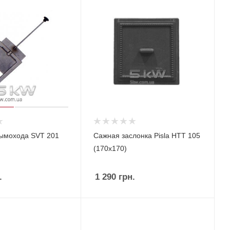
ымохода SVT 201
Сажная заслонка Pisla HTT 105
(170x170)
.
1 290
грн.