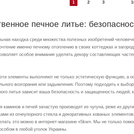
1
2
3
1
твенное печное литье: безопаснос
льная находка среди множества полезных изобретений человече
очтение именно печному отоплению в своих коттеджах и загоро
озволяет особое внимание уделять декору составляющих часте
е эти элементы выполняют не только эстетическую функцию, а 
ьного возгорания или задымления. Поэтому подходить к выбору 
ого литья зависит ваша безопасность и защищенность людей, к
 каминов и печей зачастую производят из чугуна, реже из дру
ми из огнеупорного стекла и декоративных кованых элементов.
делать это можно в интернет-магазине «5kw». Мы не только пом
особом в любой уголок Украины.