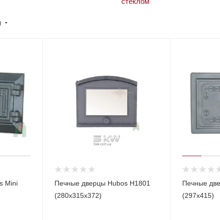
)
 Mini
Печные дверцы Hubos Н1801
Печные дв
(280х315х372)
(297х415)