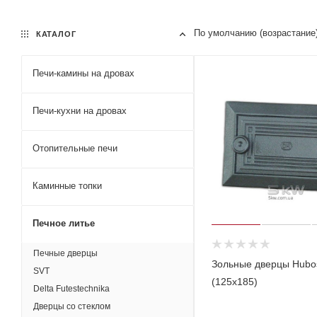
По умолчанию (возрастание
КАТАЛОГ
Печи-камины на дровах
Печи-кухни на дровах
Отопительные печи
Каминные топки
Печное литье
Печные дверцы
Зольные дверцы Hubos
SVT
(125х185)
Delta Futestechnika
Дверцы со стеклом