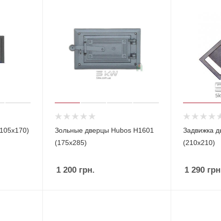
105x170)
Зольные дверцы Hubos Н1601
Задвижка д
(175х285)
(210x210)
1 200
грн.
1 290
грн