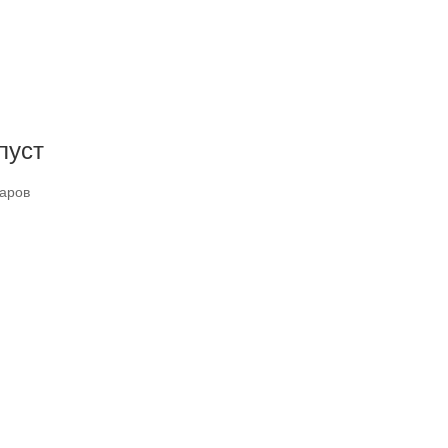
пуст
варов