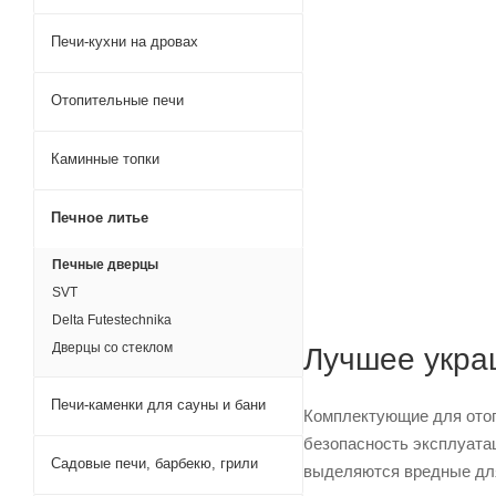
Печи-кухни на дровах
Отопительные печи
Каминные топки
Печное литье
Печные дверцы
SVT
Delta Futestechnika
Дверцы со стеклом
Лучшее укра
Печи-каменки для сауны и бани
Комплектующие для отопи
безопасность эксплуатац
Садовые печи, барбекю, грили
выделяются вредные для