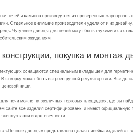
ки печей и каминов производятся из проверенных жаропрочных 
ики. Отдельное внимание производители уделяют и их дизайну, 
редь. Чугунные дверцы для печей могут быть глухими и со стек
ебительским ожиданиям.
конструкции, покупка и монтаж д
ектующих оснащаются специальным вкладышем для герметично
 В створку может быть встроен ручной регулятор тяги. Все до
и ценовой ниши.
и для печи можно на различных торговых площадках, где вы на
ем сайте все изделия сертифицированы и имеют официальную г
 эксплуатации и долговечности.
га «Печные дверцы» представлена целая линейка изделий от вен