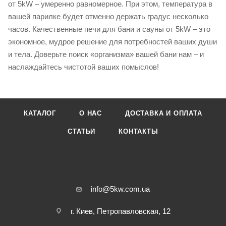
от 5kW – умеренно равномерное. При этом, температура в
вашей парилке будет отменно держать градус несколько
часов. Качественные печи для бани и сауны от 5kW – это
экономное, мудрое решение для потребностей ваших души
и тела. Доверьте поиск «организма» вашей бани нам – и
наслаждайтесь чистотой ваших помыслов!
КАТАЛОГ
О НАС
ДОСТАВКА И ОПЛАТА
СТАТЬИ
КОНТАКТЫ
info@5kw.com.ua
г. Киев, Петропавловская, 12