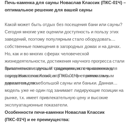
Печь-каменка для сауны Новаслав Классик (ПКС-01Ч) –
оптимальное решение для вашей сауны
Какой может быть отдых без посещения бани или сауны?
Сегодня многие уже оценили доступность и пользу этих
заведений, поэтому популярным стало оборудовать
собственные помещения в загородных домах и на дачах.
Но, как и во многих сферах человеческой
жизнедеятельности, достижения научного прогресса стали
Выполненная в лучших традициях, но с применением
применяться и здесь. И современная печь-каменка для
передовых технологий, эта печь станет оптимальным
сауны Новаслав Классик (ПКС-01Ч) – прямое тому
вариантом для небольшой сауны или баньки. Данная
доказательство.
модель уже не один год занимает лидирующие позиции на
рынке, т.к. имеет привлекательную цену и высокие
эксплуатационные показатели.
Особенности печи-каменки Новаслав Классик
(ПКС-01Ч) и ее преимущества: