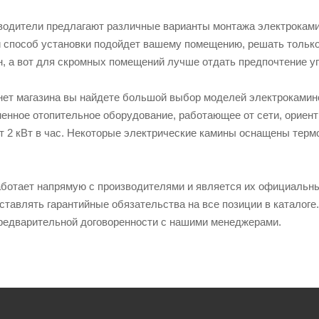
водители предлагают различные варианты монтажа электроками
 способ установки подойдет вашему помещению, решать только 
ен, а вот для скромных помещений лучше отдать предпочтение 
рнет магазина вы найдете большой выбор моделей электрокамин
менное отопительное оборудование, работающее от сети, ориен
т 2 кВт в час. Некоторые электрические камины оснащены тер
аботает напрямую с производителями и является их официальн
ставлять гарантийные обязательства на все позиции в каталоге.
 предварительной договоренности с нашими менеджерами.