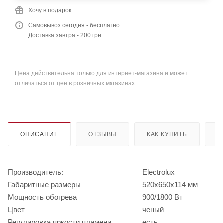
Хочу в подарок
Самовывоз сегодня - бесплатно
Доставка завтра - 200 грн
Цена действительна только для интернет-магазина и может
отличаться от цен в розничных магазинах
ОПИСАНИЕ
ОТЗЫВЫ
КАК КУПИТЬ
О
Производитель:
Electrolux
Габаритные размеры
520х650х114 мм
Мощность обогрева
900/1800 Вт
Цвет
ченый
Регулировка яркости пламени
есть