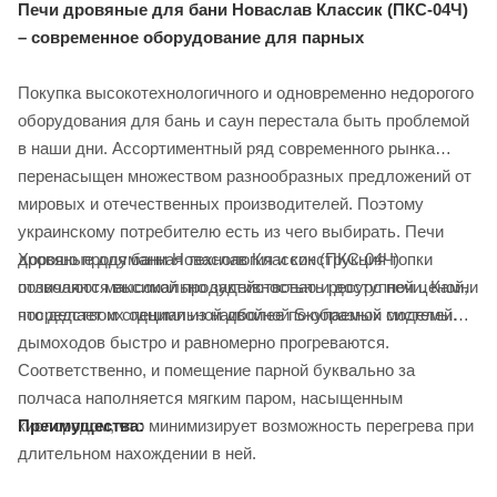
Печи дровяные для бани Новаслав Классик (ПКС-04Ч)
– современное оборудование для парных
Покупка высокотехнологичного и одновременно недорогого
оборудования для бань и саун перестала быть проблемой
в наши дни. Ассортиментный ряд современного рынка
перенасыщен множеством разнообразных предложений от
мировых и отечественных производителей. Поэтому
украинскому потребителю есть из чего выбирать. Печи
Хорошо продуманная технология и конструкция топки
дровяные для бани Новаслав Классик (ПКС-04Ч)
позволяют максимально задействовать ресурс печи. Камни
отличаются высокой продуктивностью и доступной ценой,
посредством специальной двойной S-образной системы
что делает их одними из наиболее покупаемых моделей.
дымоходов быстро и равномерно прогреваются.
Соответственно, и помещение парной буквально за
полчаса наполняется мягким паром, насыщенным
Преимущества:
кислородом, что минимизирует возможность перегрева при
длительном нахождении в ней.