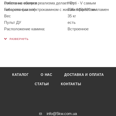
сочетание магии и реализма делает Opti - V самым
Работа на обогрев
Нет
невероятным электрокамином с живым эффектом пламен
Габариты (шхвхг)
736х445х320 мм
Вес
35 кг
Пульт ДУ
есть
Расположение камина:
Встроенное
КАТАЛОГ
О НАС
ДОСТАВКА И ОПЛАТА
СТАТЬИ
КОНТАКТЫ
info@5kw.com.ua