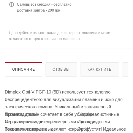
Самовывоз сегодня - бесплатно
Доставка завтра - 200 грн
Цена действительна только для интернет-магазина и может
отличаться от цен в розничных магазинах
ОПИСАНИЕ
ОТЗЫВЫ
КАК КУПИТЬ
О
Dimplex Opti-V PGF-10 (5D) использует технологию
беспрецедентного для визуализации пламени и искр для
электрического камина. Уникальный и защищенный
патентом дизайн сочетает в себе ультра реалистичные
Производитель:
Dimplex
мерцание пламени с трехмерными светодиодными
Страна производитель:
Ирландия
бревнами, которые выделяют искры и хрустят! Идеальное
Технология пламени
Opti-V