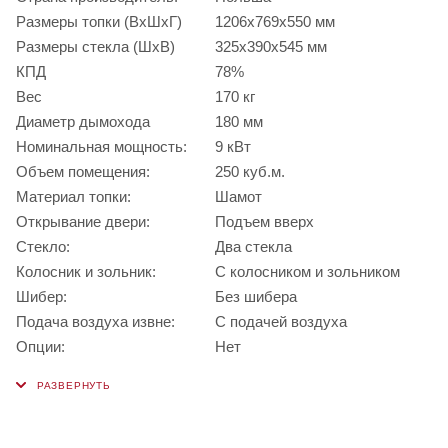
Размеры топки (ВхШхГ)
1206х769х550 мм
Размеры стекла (ШхВ)
325х390х545 мм
КПД
78%
Вес
170 кг
Диаметр дымохода
180 мм
Номинальная мощность:
9 кВт
Объем помещения:
250 куб.м.
Материал топки:
Шамот
Открывание двери:
Подъем вверх
Стекло:
Два стекла
Колосник и зольник:
С колосником и зольником
Шибер:
Без шибера
Подача воздуха извне:
С подачей воздуха
Опции:
Нет