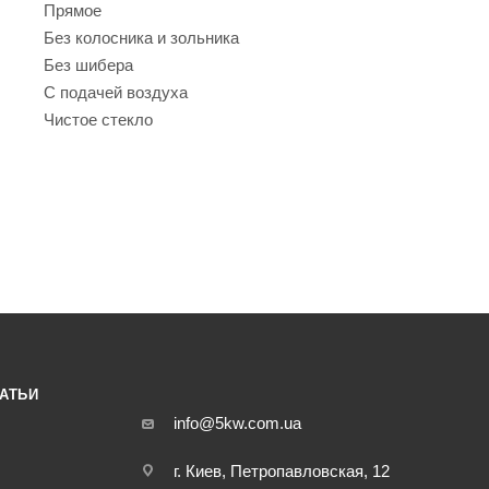
Прямое
Без колосника и зольника
Без шибера
С подачей воздуха
Чистое стекло
АТЬИ
info@5kw.com.ua
г. Киев, Петропавловская, 12