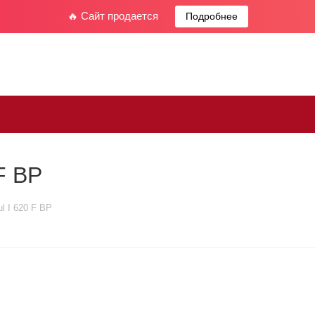
🔥 Сайт продается
Подробнее
F BP
l I 620 F BP