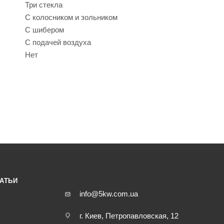
Три стекла
С колосником и зольником
С шибером
С подачей воздуха
Нет
АТЬИ
info@5kw.com.ua
г. Киев, Петропавловская, 12