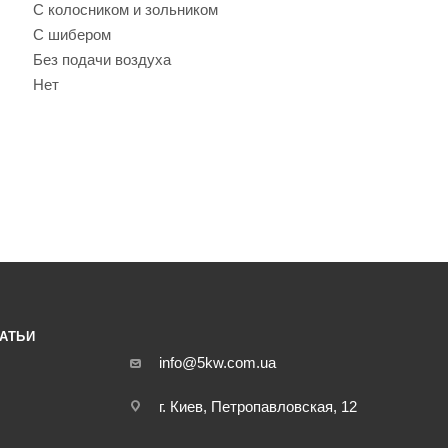
С колосником и зольником
С шибером
Без подачи воздуха
Нет
АТЬИ
info@5kw.com.ua
г. Киев, Петропавловская, 12