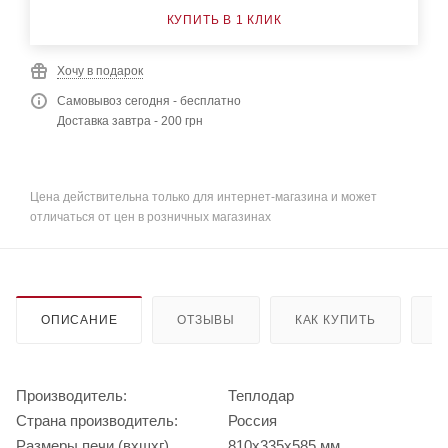
КУПИТЬ В 1 КЛИК
Хочу в подарок
Самовывоз сегодня - бесплатно
Доставка завтра - 200 грн
Цена действительна только для интернет-магазина и может
отличаться от цен в розничных магазинах
ОПИСАНИЕ
ОТЗЫВЫ
КАК КУПИТЬ
О
Производитель:
Теплодар
Страна производитель:
Россия
Размеры печи (вхшхг)
810х335х585 мм