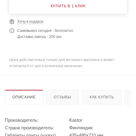
КУПИТЬ В 1 КЛИК
Хочу в подарок
Самовывоз сегодня - бесплатно
Доставка завтра - 200 грн
Цена действительна только для интернет-магазина и может
отличаться от цен в розничных магазинах
ОПИСАНИЕ
ОТЗЫВЫ
КАК КУПИТЬ
О
Производитель:
Kastor
Страна производитель:
Финляндия
Габариты плиты (шхвхг)
435х490х710 мм