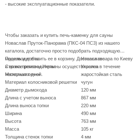
- высокие эксплуатационные показатели.
Чтобы заказать и купить печь-каменку для сауны
Новаслав Пруток-Панорама (ПКС-04 ПС3) из нашего
каталога, достаточно просто подобрать подходящую
модель и добавить ее в корзину. Доставка товара по Киеву
Производитель:
Новаслав
и во все регионы Украины осуществляется в течение
Страна производитель:
Украина
нескольких дней.
Материал печки
жаростойкая сталь
Материал колосниковой решетки
чугун
Диаметр дымохода
120 мм
Длина с учетом выноса
867 мм
Длина выноса топки
220 мм
Ширина
490 мм
Высота
763 мм
Масса
105 кг
Толщина стенок топки
4 мм