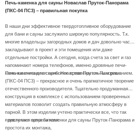
Печь-каменка для сауны Новаслав Пруток-Панорама
(ПКС-04 ПС3) – правильная покупка
В наши дни эффективное твердотопливное оборудование
для бани и сауны заслужило широкую популярность. Т.к.
многие владельцы загородных домов и дач довольно часто
закладывают в проект и эти помещения или даже
отдельные постройки. А сегодня, когда счета за свет и газ
напоминают номера телефонов, именно дровяные печи-
Печь-каменка для сауны Новаслав Пруток-Панорама
каменки считаются наиболее привлекательным решением.
(ПКС-04 ПС3) – прекрасное и очень прагматичное творение
отечественного производителя. Тщательно продуманная
конструкция в комплексе с использованием проверенных
материалов позволит создать правильную атмосферу в
парной. В этом изделии учтено практически все, что так
- доступная цена на каменки для сауны Пруток-Панорама и
привлекает потребителя:
простота их монтажа,