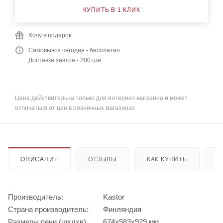
КУПИТЬ В 1 КЛИК
Хочу в подарок
Самовывоз сегодня - бесплатно
Доставка завтра - 200 грн
Цена действительна только для интернет-магазина и может
отличаться от цен в розничных магазинах
ОПИСАНИЕ
ОТЗЫВЫ
КАК КУПИТЬ
О
Производитель:
Kastor
Страна производитель:
Финляндия
Размеры печи (шхдхв)
674х583х929 мм