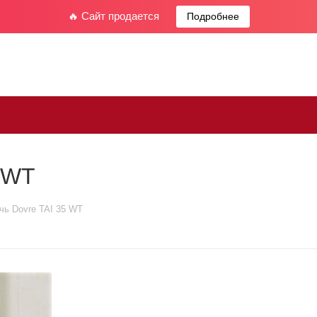
🔥 Сайт продается
Подробнее
5 WT
чь Dovre TAI 35 WT