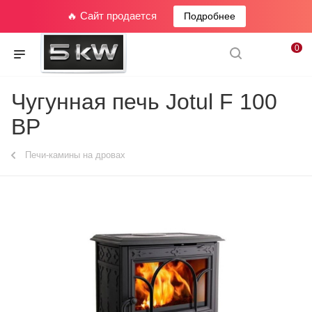
🔥 Сайт продается
Подробнее
0
Чугунная печь Jotul F 100
BP
Печи-камины на дровах