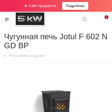
🔥 Сайт продается
Подробнее
0
Чугунная печь Jotul F 602 N
GD BP
Печи-камины на дровах