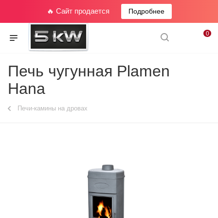
🔥 Сайт продается
Подробнее
0
Печь чугунная Plamen
Hana
Печи-камины на дровах