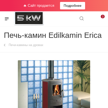
🔥 Сайт продается
Подробнее
0
Печь-камин Edilkamin Erica
Печи-камины на дровах