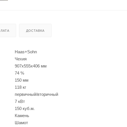
ЛАТА
ДОСТАВКА
Haas+Sohn
Чехия
907x555x406 мм
74 %
150 мм
118 кг
первичный/вторичный
7 кВт
150 куб.м.
Камень
Шамот