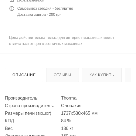
Самовывоз сегодня - бесплатно
Доставка завтра - 200 грн
Цена действительна только для интернет-магазина и может
отличаться от цен в розничных магазинах
ОПИСАНИЕ
ОТЗЫВЫ
КАК КУПИТЬ
О
Производитель:
Thorma
Страна производитель:
Словакия
Размеры печи (вхшхг)
1737х530х465 мм
КПД
84 %
Вес
136 кг
Диаметр дымохода
150 мм