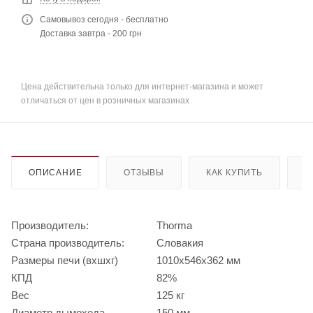
Самовывоз сегодня - бесплатно
Доставка завтра - 200 грн
Цена действительна только для интернет-магазина и может
отличаться от цен в розничных магазинах
ОПИСАНИЕ
ОТЗЫВЫ
КАК КУПИТЬ
О
Производитель:
Thorma
Страна производитель:
Словакия
Размеры печи (вхшхг)
1010х546х362 мм
КПД
82%
Вес
125 кг
Диаметр дымохода
150 мм