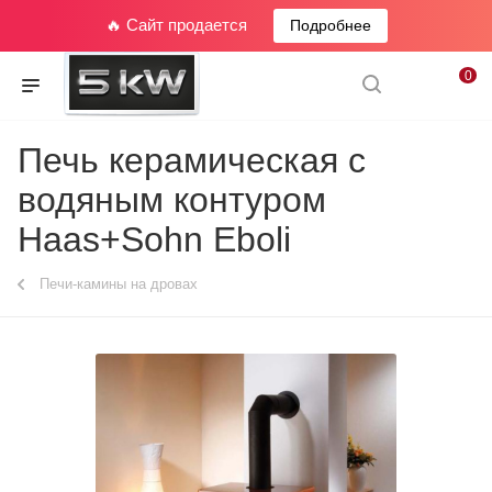
🔥 Сайт продается
Подробнее
0
Печь керамическая с
водяным контуром
Haas+Sohn Eboli
Печи-камины на дровах