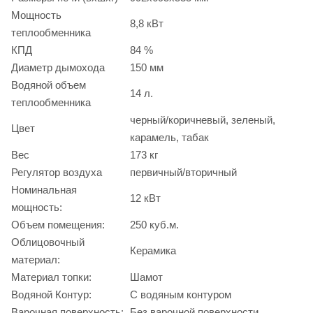
Мощность
8,8 кВт
теплообменника
КПД
84 %
Диаметр дымохода
150 мм
Водяной объем
14 л.
теплообменника
черный/коричневый, зеленый,
Цвет
карамель, табак
Вес
173 кг
Регулятор воздуха
первичный/вторичный
Номинальная
12 кВт
мощность:
Объем помещения:
250 куб.м.
Облицовочный
Керамика
материал:
Материал топки:
Шамот
Водяной Контур:
С водяным контуром
Варочная поверхность:
Без варочной поверхности