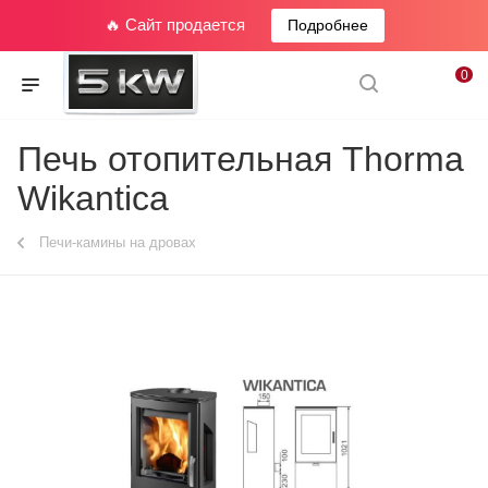
🔥 Сайт продается
Подробнее
0
Печь отопительная Thorma
Wikantica
Печи-камины на дровах