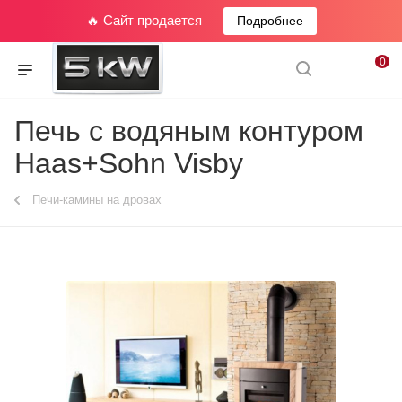
🔥 Сайт продается
Подробнее
0
Печь с водяным контуром
Haas+Sohn Visby
Печи-камины на дровах