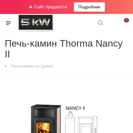
🔥 Сайт продается
Подробнее
0
Печь-камин Thorma Nancy
II
Печи-камины на дровах