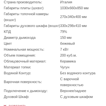
Страна производитель:
Италия
Габариты плиты (шхвхг)
1030x660x850 мм
Габариты топочной камеры
270x340x400 мм
(вхшхг)
Габариты духового шкафа (вхшхг)
330x298x410 мм
КПД
79%
Диаметр дымохода
150 мм
Цвет
бежевый
Номинальная мощность:
7 кВт
Объем помещения:
200 куб.м.
Облицовочный материал:
Керамика
Материал топки:
Чугун
Водяной Контур:
Без водяного контура
С варочной
Варочная поверхность:
поверхностью
Подключение к дымоходу:
Верхнее/заднее
Духовой Шкаф:
С духовым шкафом