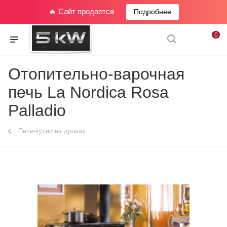
🔥 Сайт продается
Подробнее
0
Отопительно-варочная
печь La Nordica Rosa
Palladio
Печи-кухни на дровах