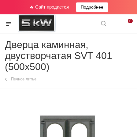
🔥 Сайт продается
Подробнее
0
Дверца каминная,
двустворчатая SVT 401
(500х500)
Печное литье