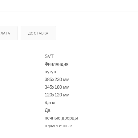
ЛАТА
ДОСТАВКА
SVT
Финляндия
чугун
385x230 мм
345x180 мм
120x120 мм
9,5 кг
Да
печные дверцы
герметичные