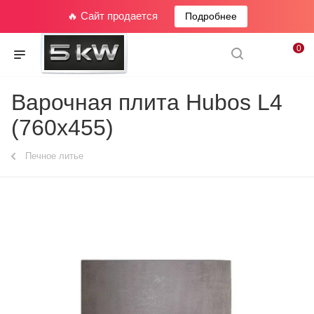
🔥 Сайт продается
Подробнее
0
Варочная плита Hubos L4
(760x455)
Печное литье