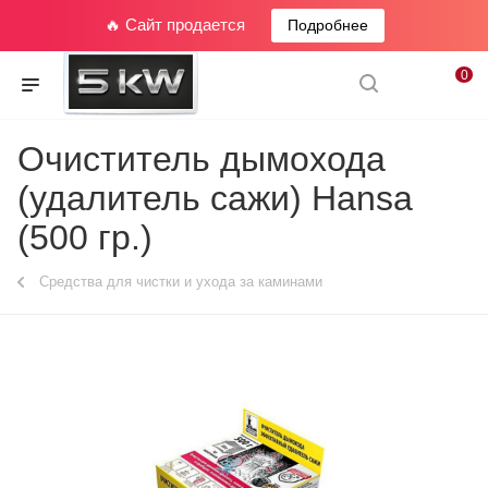
🔥 Сайт продается
Подробнее
0
Очиститель дымохода
(удалитель сажи) Hansa
(500 гр.)
Средства для чистки и ухода за каминами